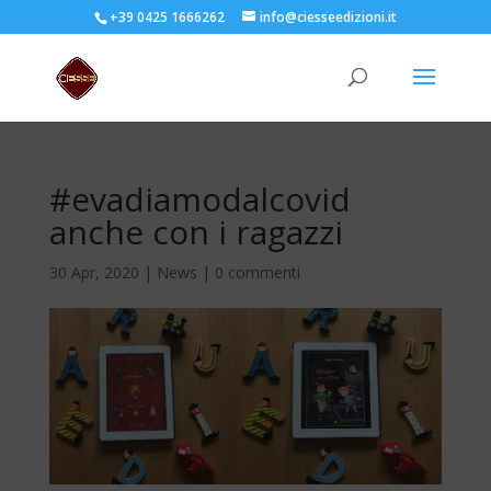
+39 0425 1666262
info@ciesseedizioni.it
#evadiamodalcovid
anche con i ragazzi
30 Apr, 2020
|
News
|
0 commenti