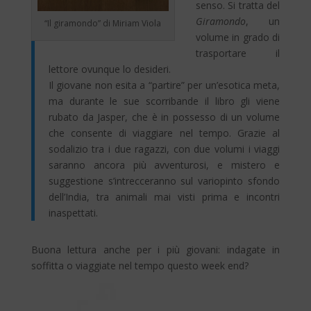
senso. Si tratta del
Giramondo
, un
“Il giramondo” di Miriam Viola
volume in grado di
trasportare il
lettore ovunque lo desideri.
Il giovane non esita a “partire” per un’esotica meta,
ma durante le sue scorribande il libro gli viene
rubato da Jasper, che è in possesso di un volume
che consente di viaggiare nel tempo. Grazie al
sodalizio tra i due ragazzi, con due volumi i viaggi
saranno ancora più avventurosi, e mistero e
suggestione s’intrecceranno sul variopinto sfondo
dell’India, tra animali mai visti prima e incontri
inaspettati.
Buona lettura anche per i più giovani: indagate in
soffitta o viaggiate nel tempo questo week end?