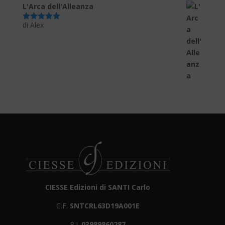
L'Arca dell'Alleanza
di Alex
Valutato
5
su 5
CIESSE Edizioni di SANTI Carlo
C.F.
SNTCRL63D19A001E
P.I.
03989860287