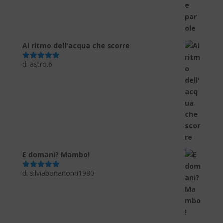
Al ritmo dell'acqua che scorre
di astro.6
Valutato
5
su 5
E domani? Mambo!
di silviabonanomi1980
Valutato
5
su 5