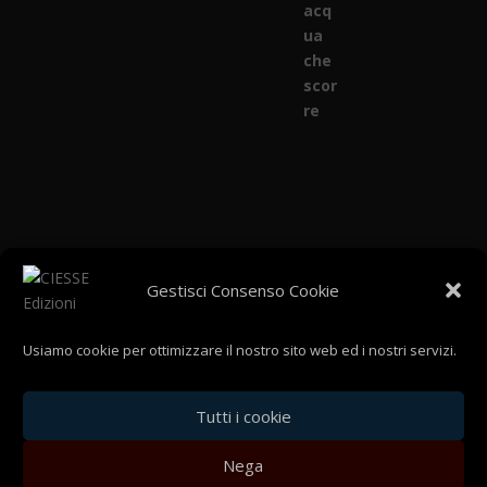
Gestisci Consenso Cookie
Cookie policy (EU)
Termini e condizioni uso di questo nostro sito
web
Usiamo cookie per ottimizzare il nostro sito web ed i nostri servizi.
Termini e condizioni di vendita
Privacy
Admin
Tutti i cookie
Nega