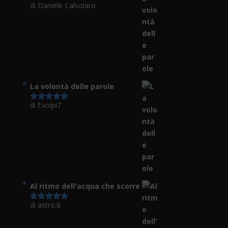
di Daniele Calsolaro
Valutato
5
su 5
La volontà delle parole
di f.volpi7
Valutato
5
su 5
Al ritmo dell'acqua che scorre
di astro.6
Valutato
5
su 5