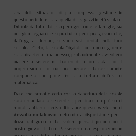
Una delle situazioni di più complessa gestione in
questo periodo è stata quella dei ragazzi in età scolare.
Difficile da tutti i lati, sia per i genitori e le famiglie, sia
per gli insegnanti e soprattutto per i più giovani che,
dall’oggi al domani, si sono visti limitati nella loro
socialità. Certo, la scuola “digitale” per i primi giorni è
stata divertente, ma adesso, probabilmente, avrebbero
piacere a sedere nei banchi della loro aula, con il
proprio vicino con cui chiacchierare e la rassicurante
campanella che pone fine alla tortura dell’ora di
matematica.
Dato che ormai è certa che la riapertura delle scuole
sarà rimandata a settembre, per tirarci un po’ su di
morale abbiamo deciso di iniziare questo week end di
#evadiamodalcovid
mettendo a disposizione per il
download gratuito due volumi pensati proprio per i
nostri giovani lettori. Passeremo da esplorazioni in
polverose soffitte a libri magici che faranno viaggiare,