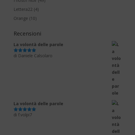
I nostri Noir
(49)
Lettera22
(4)
Orange
(10)
Recensioni
La volontà delle parole
di Daniele Calsolaro
Valutato
5
su 5
La volontà delle parole
di f.volpi7
Valutato
5
su 5