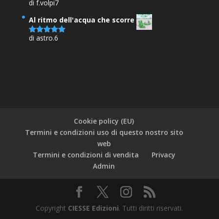
di f.volpi7
Valutato
5
su 5
Al ritmo dell'acqua che scorre
di astro.6
Valutato
5
su 5
Cookie policy (EU)
Termini e condizioni uso di questo nostro sito
web
Termini e condizioni di vendita
Privacy
Admin
Copyright
CIESSE Edizioni
. Tutti diritti riservati.