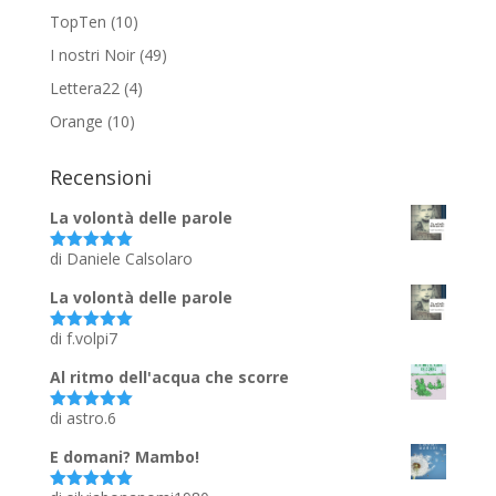
TopTen
(10)
I nostri Noir
(49)
Lettera22
(4)
Orange
(10)
Recensioni
La volontà delle parole
di Daniele Calsolaro
Valutato
5
su 5
La volontà delle parole
di f.volpi7
Valutato
5
su 5
Al ritmo dell'acqua che scorre
di astro.6
Valutato
5
su 5
E domani? Mambo!