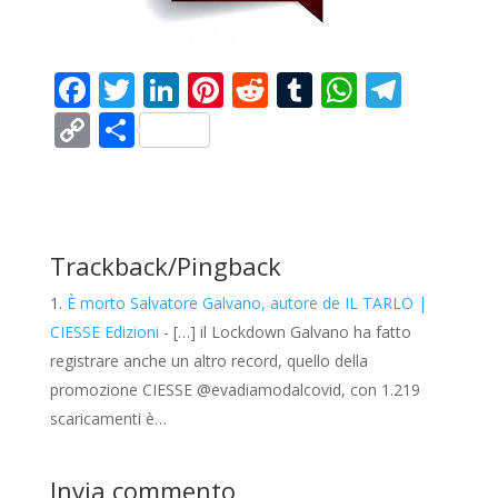
F
T
Li
Pi
R
T
W
T
ac
w
n
nt
e
u
h
el
C
C
e
itt
k
er
d
m
at
e
o
o
b
er
e
e
di
bl
s
gr
p
n
o
dI
st
t
r
A
a
y
di
o
n
p
m
Li
vi
Trackback/Pingback
k
p
n
di
È morto Salvatore Galvano, autore de IL TARLO |
k
CIESSE Edizioni
- […] il Lockdown Galvano ha fatto
registrare anche un altro record, quello della
promozione CIESSE @evadiamodalcovid, con 1.219
scaricamenti è…
Invia commento