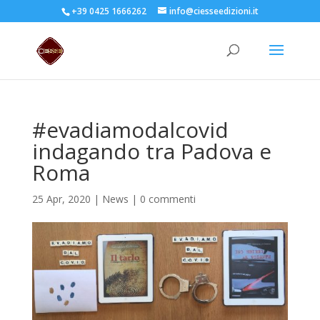
+39 0425 1666262
info@ciesseedizioni.it
#evadiamodalcovid
indagando tra Padova e
Roma
25 Apr, 2020
|
News
|
0 commenti