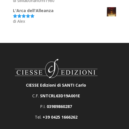
di silviabonanomi1980
Valutato
5
su 5
L'Arca dell'Alleanza
di Alex
Valutato
5
su 5
CIESSE Edizioni di SANTI Carlo
C.F.
SNTCRL63D19A001E
P.I.
03989860287
Tel.
+39 0425 1666262