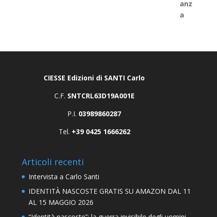
CIESSE Edizioni di SANTI Carlo
C.F.
SNTCRL63D19A001E
P.I.
03989860287
Tel.
+39 0425 1666262
Articoli recenti
Intervista a Carlo Santi
IDENTITÀ NASCOSTE GRATIS SU AMAZON DAL 11
AL 15 MAGGIO 2026
“Identità nascoste”: la guerra invisibile degli uomini