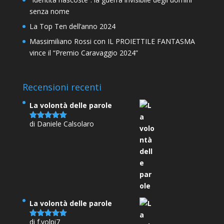
senza nome
La Top Ten dell’anno 2024
Massimiliano Rossi con IL PROIETTILE FANTASMA
vince il “Premio Caravaggio 2024”
Recensioni recenti
La volontà delle parole
di Daniele Calsolaro
Valutato
5
su 5
La volontà delle parole
di f.volpi7
Valutato
5