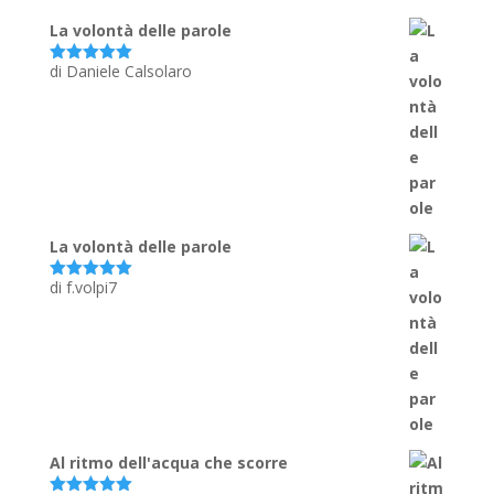
La volontà delle parole
di Daniele Calsolaro
Valutato
5
su 5
La volontà delle parole
di f.volpi7
Valutato
5
su 5
Al ritmo dell'acqua che scorre