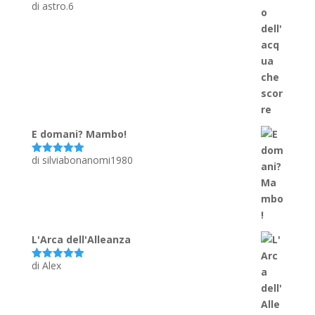
di astro.6
Valutato
5
su 5
E domani? Mambo!
di silviabonanomi1980
Valutato
5
su 5
L'Arca dell'Alleanza
di Alex
Valutato
5
su 5