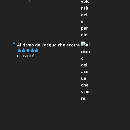
su 5
Al ritmo dell'acqua che scorre
di astro.6
Valutato
5
su 5