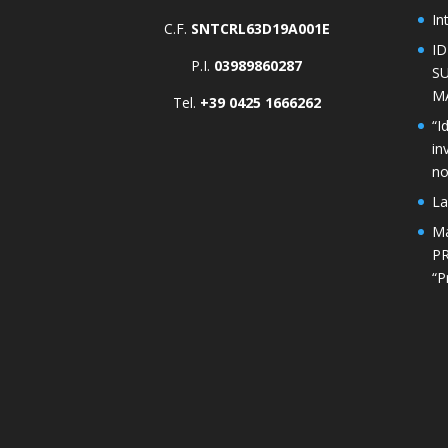
In
C.F.
SNTCRL63D19A001E
I
P.I.
03989860287
S
M
Tel.
+39 0425 1666262
“I
in
n
La
Ma
PR
“P