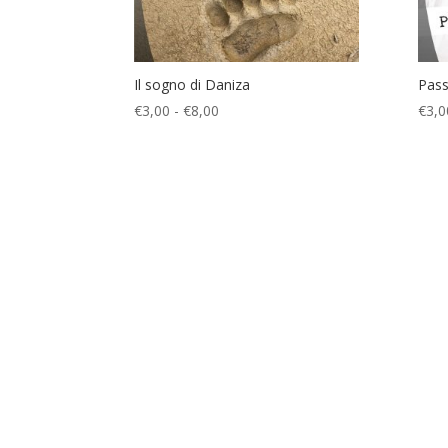
Il sogno di Daniza
Pass
Fascia
€
3,00
-
€
8,00
€
3,0
di
prezzo:
da
€3,00
a
€8,00