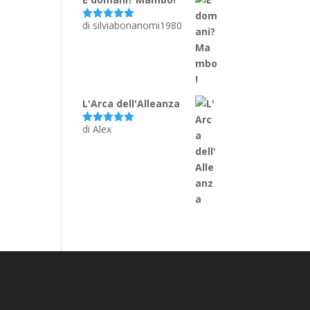
di silviabonanomi1980
Valutato
5
su 5
L'Arca dell'Alleanza
di Alex
Valutato
5
su 5