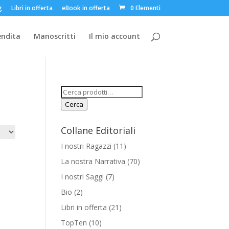
g
Libri in offerta
eBook in offerta
0 Elementi
endita
Manoscritti
Il mio account
Cerca:
Cerca
Collane Editoriali
I nostri Ragazzi
(11)
La nostra Narrativa
(70)
I nostri Saggi
(7)
Bio
(2)
Libri in offerta
(21)
TopTen
(10)