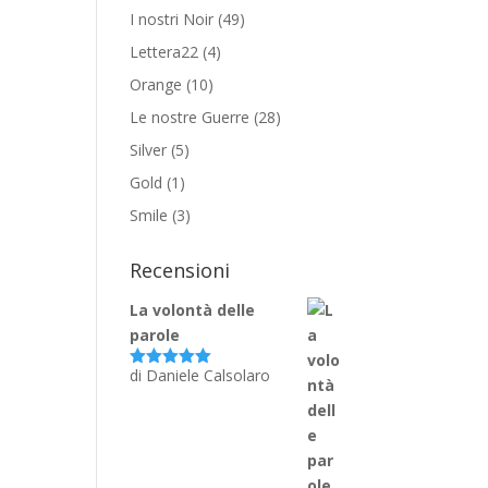
I nostri Noir
(49)
Lettera22
(4)
Orange
(10)
Le nostre Guerre
(28)
Silver
(5)
Gold
(1)
Smile
(3)
Recensioni
La volontà delle
parole
di Daniele Calsolaro
Valutato
5
su 5