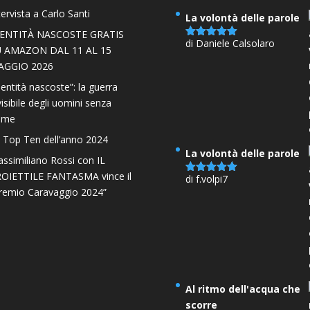
tervista a Carlo Santi
La volontà delle parole
DENTITÀ NASCOSTE GRATIS
di Daniele Calsolaro
Valutato
5
U AMAZON DAL 11 AL 15
su 5
AGGIO 2026
dentità nascoste”: la guerra
visibile degli uomini senza
ome
 Top Ten dell’anno 2024
La volontà delle parole
ssimiliano Rossi con IL
OIETTILE FANTASMA vince il
di f.volpi7
Valutato
5
remio Caravaggio 2024”
su 5
Al ritmo dell'acqua che
scorre