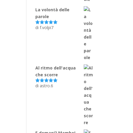
La volontà delle
parole
di f.volpi7
Valutato
5
su 5
Al ritmo dell'acqua
che scorre
di astro.6
Valutato
5
su 5
E domani? Mambo!