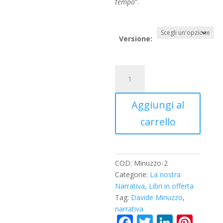
tempo
“.
Versione:
Passione
senza
tempo
Aggiungi al
quantità
carrello
COD:
Minuzzo-2
Categorie:
La nostra
Narrativa
,
Libri in offerta
Tag:
Davide Minuzzo
,
narrativa
F
T
Li
Pi