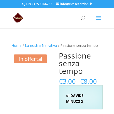
+39 0425 1666262
info@ciesseedizioni.it
Home
/
La nostra Narrativa
/ Passione senza tempo
Passione
In offerta!
senza
tempo
Fasci
€
3,00
-
€
8,00
di
prezz
di DAVIDE
da
MINUZZO
€3,00
a