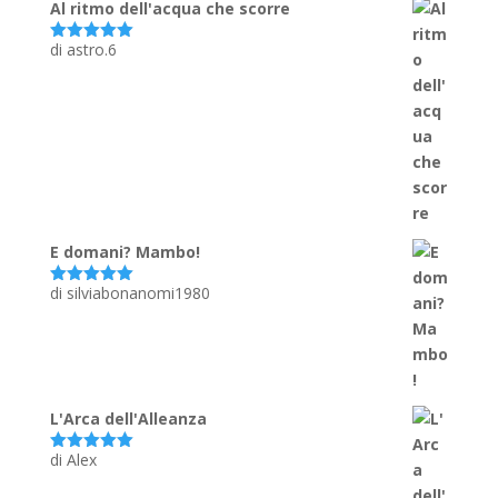
Al ritmo dell'acqua che scorre
di astro.6
Valutato
5
su 5
E domani? Mambo!
di silviabonanomi1980
Valutato
5
su 5
L'Arca dell'Alleanza
di Alex
Valutato
5
su 5