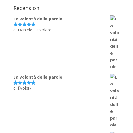
Recensioni
La volontà delle parole
di Daniele Calsolaro
Valutato
5
su 5
La volontà delle parole
di f.volpi7
Valutato
5
su 5