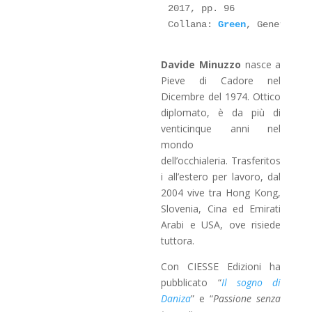
€8,00
2017, pp. 96

Collana: 
Green
, Genere: 
N
Davide Minuzzo
nasce a
Pieve di Cadore nel
Dicembre del 1974. Ottico
diplomato, è da più di
venticinque anni nel
mondo
dell’occhialeria. Trasferitos
i all’estero per lavoro, dal
2004 vive tra Hong Kong,
Slovenia, Cina ed Emirati
Arabi e USA, ove risiede
tuttora.
Con CIESSE Edizioni ha
pubblicato “
Il sogno di
Daniza
” e “
Passione senza