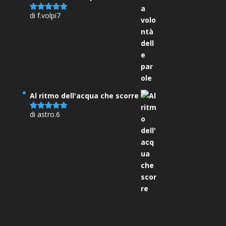
di f.volpi7
Valutato
5
su 5
Al ritmo dell'acqua che scorre
di astro.6
Valutato
5
su 5