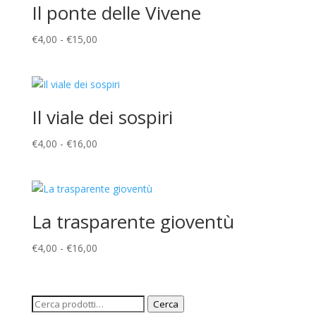
Il ponte delle Vivene
Fascia
€
4,00
-
€
15,00
di
prezzo:
da
€4,00
Il viale dei sospiri
a
€15,00
Fascia
€
4,00
-
€
16,00
di
prezzo:
da
€4,00
La trasparente gioventù
a
€16,00
Fascia
€
4,00
-
€
16,00
di
prezzo:
da
Cerca:
Cerca
€4,00