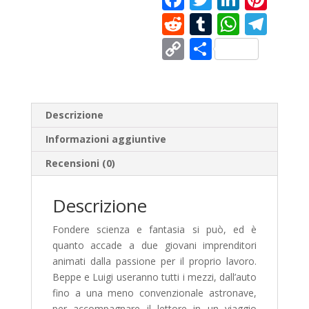
ac
w
n
nt
R
T
W
T
e
itt
k
er
e
u
h
el
C
C
b
er
e
e
d
m
at
e
o
o
o
dI
st
di
bl
s
gr
p
n
o
n
t
r
A
a
y
di
Descrizione
k
p
m
Li
vi
Informazioni aggiuntive
p
n
di
Recensioni (0)
k
Descrizione
Fondere scienza e fantasia si può, ed è
quanto accade a due giovani imprenditori
animati dalla passione per il proprio lavoro.
Beppe e Luigi useranno tutti i mezzi, dall’auto
fino a una meno convenzionale astronave,
per accompagnare il lettore in un viaggio