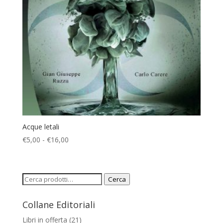
Acque letali
Fascia
€
5,00
-
€
16,00
di
prezzo:
da
Cerca:
Cerca
€5,00
a
Collane Editoriali
€16,00
Libri in offerta
(21)