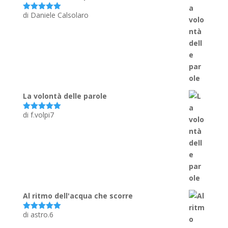
di Daniele Calsolaro
Valutato
5
su 5
La volontà delle parole
di f.volpi7
Valutato
5
su 5
Al ritmo dell'acqua che scorre
di astro.6
Valutato
5
su 5