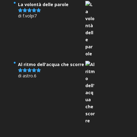
La volontà delle parole
di f.volpi7
Valutato
5
su 5
Al ritmo dell'acqua che scorre
di astro.6
Valutato
5
su 5