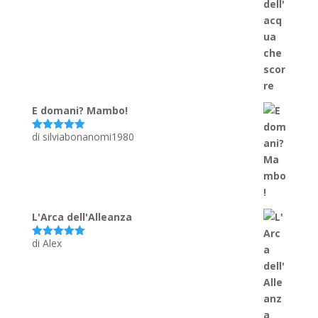
E domani? Mambo!
di silviabonanomi1980
Valutato
5
su 5
L'Arca dell'Alleanza
di Alex
Valutato
5
su 5