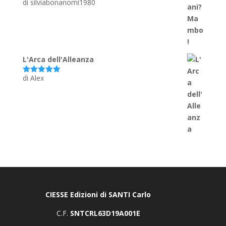
di silviabonanomi1980
Valutato
5
su 5
L'Arca dell'Alleanza
di Alex
Valutato
5
su 5
CIESSE Edizioni di SANTI Carlo
C.F.
SNTCRL63D19A001E