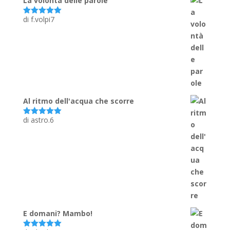
La volontà delle parole
di f.volpi7
Valutato
5
su 5
Al ritmo dell'acqua che scorre
di astro.6
Valutato
5
su 5
E domani? Mambo!