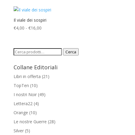
prezzo:
da
€5,00
Il viale dei sospiri
a
Fascia
€
4,00
-
€
16,00
€18,00
di
prezzo:
da
Cerca:
Cerca
€4,00
a
Collane Editoriali
€16,00
Libri in offerta
(21)
TopTen
(10)
I nostri Noir
(49)
Lettera22
(4)
Orange
(10)
Le nostre Guerre
(28)
Silver
(5)