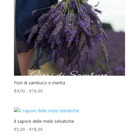
Fiori di sambuco e menta
Fascia
€
4,00
-
€
16,00
di
prezzo:
da
€4,00
Il sapore delle mele selvatiche
a
Fascia
€
5,00
-
€
18,00
€16,00
di