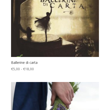
Ballerine di carta
Fascia
€
5,00
-
€
18,00
di
prezzo:
da
€5,00
a
€18,00