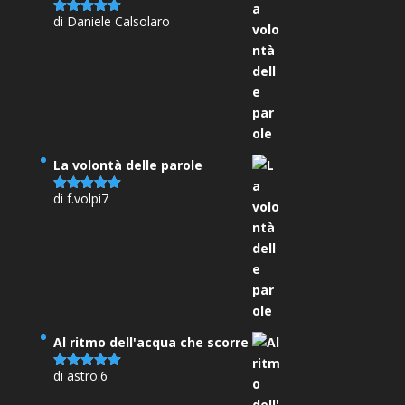
di Daniele Calsolaro
Valutato
5
su 5
La volontà delle parole
di f.volpi7
Valutato
5
su 5
Al ritmo dell'acqua che scorre
di astro.6
Valutato
5
su 5