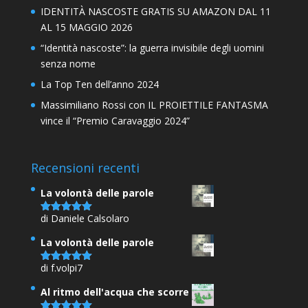
IDENTITÀ NASCOSTE GRATIS SU AMAZON DAL 11
AL 15 MAGGIO 2026
“Identità nascoste”: la guerra invisibile degli uomini
senza nome
La Top Ten dell’anno 2024
Massimiliano Rossi con IL PROIETTILE FANTASMA
vince il “Premio Caravaggio 2024”
Recensioni recenti
La volontà delle parole
di Daniele Calsolaro
Valutato
5
su 5
La volontà delle parole
di f.volpi7
Valutato
5
su 5
Al ritmo dell'acqua che scorre