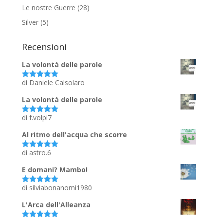
Le nostre Guerre
(28)
Silver
(5)
Recensioni
La volontà delle parole
di Daniele Calsolaro
Valutato
5
su 5
La volontà delle parole
di f.volpi7
Valutato
5
su 5
Al ritmo dell'acqua che scorre
di astro.6
Valutato
5
su 5
E domani? Mambo!
di silviabonanomi1980
Valutato
5
su 5
L'Arca dell'Alleanza