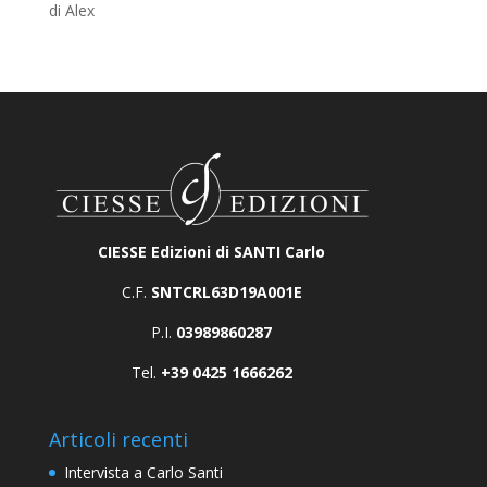
di Alex
Valutato
5
su 5
CIESSE Edizioni di SANTI Carlo
C.F.
SNTCRL63D19A001E
P.I.
03989860287
Tel.
+39 0425 1666262
Articoli recenti
Intervista a Carlo Santi