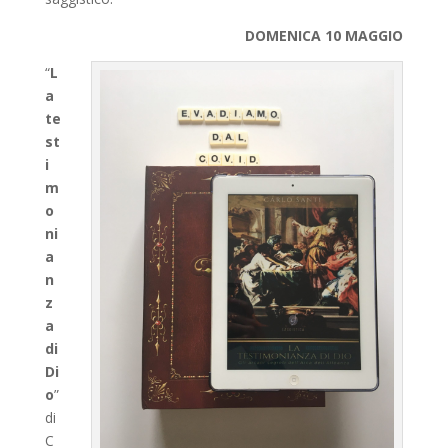
DOMENICA 10 MAGGIO
“
L
a
te
st
i
m
o
ni
a
n
z
a
di
Di
o
”
di
C