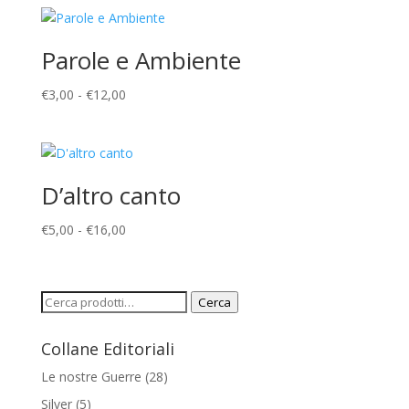
prezzo:
da
€4,00
Parole e Ambiente
a
€16,00
Fascia
€
3,00
-
€
12,00
di
prezzo:
da
€3,00
D’altro canto
a
€12,00
Fascia
€
5,00
-
€
16,00
di
prezzo:
da
Cerca:
Cerca
€5,00
a
Collane Editoriali
€16,00
Le nostre Guerre
(28)
Silver
(5)