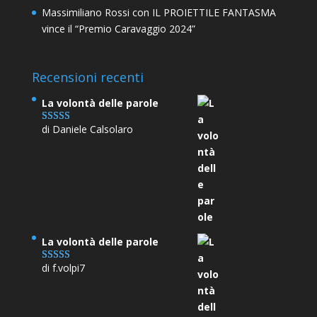
Massimiliano Rossi con IL PROIETTILE FANTASMA
vince il “Premio Caravaggio 2024”
Recensioni recenti
La volontà delle parole
di Daniele Calsolaro
Valutato
5
su
5
La volontà delle parole
di f.volpi7
Valutato
5
su
5