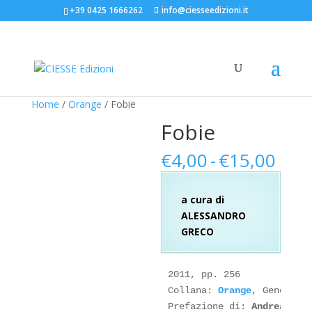
+39 0425 1666262
info@ciesseedizioni.it
Home
/
Orange
/ Fobie
Fobie
Fasc
€
4,00
-
€
15,00
di
prez
a cura di
da
ALESSANDRO
€4,
GRECO
a
€15
2011, pp. 256

Collana: 
Orange
, Genere: 
Prefazione di: 
Andrea Vil