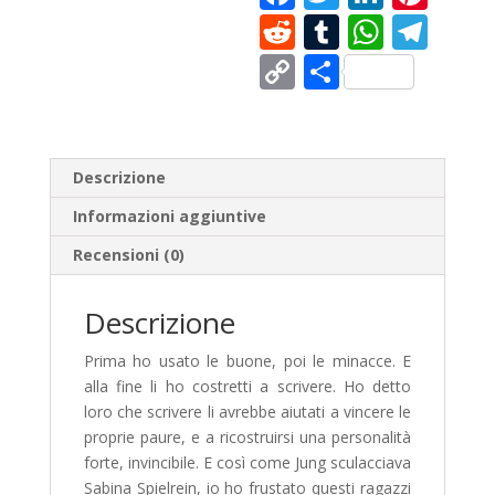
ac
w
n
nt
R
T
W
T
e
itt
k
er
e
u
h
el
C
C
b
er
e
e
d
m
at
e
o
o
o
dI
st
di
bl
s
gr
p
n
o
n
t
r
A
a
y
di
Descrizione
k
p
m
Li
vi
Informazioni aggiuntive
p
n
di
Recensioni (0)
k
Descrizione
Prima ho usato le buone, poi le minacce. E
alla fine li ho costretti a scrivere. Ho detto
loro che scrivere li avrebbe aiutati a vincere le
proprie paure, e a ricostruirsi una personalità
forte, invincibile. E così come Jung sculacciava
Sabina Spielrein, io ho frustato questi ragazzi