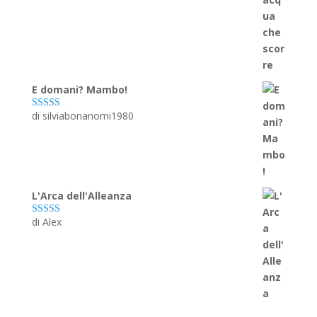
E domani? Mambo!
di silviabonanomi1980
Valutato
5
su
5
L'Arca dell'Alleanza
di Alex
Valutato
5
su
5