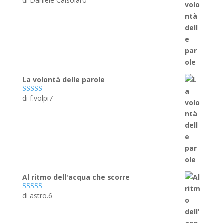
di Daniele Calsolaro
Valutato
5
su
5
La volontà delle parole
di f.volpi7
Valutato
5
su
5
Al ritmo dell'acqua che scorre
di astro.6
Valutato
5
su
5