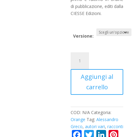
di pubblicazione, editi dalla
CIESSE Edizioni.
Versione:
Fobie
quantità
Aggiungi al
carrello
COD:
N/A
Categoria:
Orange
Tag:
Alessandro
Greco
,
autori vari
,
racconti
F
T
Li
Pi