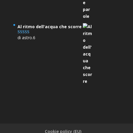
Al ritmo dell'acqua che scorre
di astro.6
Valutato
5
su
5
Cookie policy (EU)