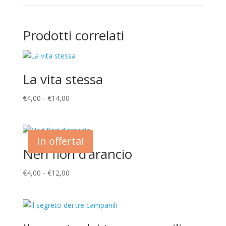
Prodotti correlati
La vita stessa
Fascia
€
4,00
-
€
14,00
di
prezzo:
da
In offerta!
€4,00
Neri fiori d’arancio
a
€14,00
Fascia
€
4,00
-
€
12,00
di
prezzo:
da
€4,00