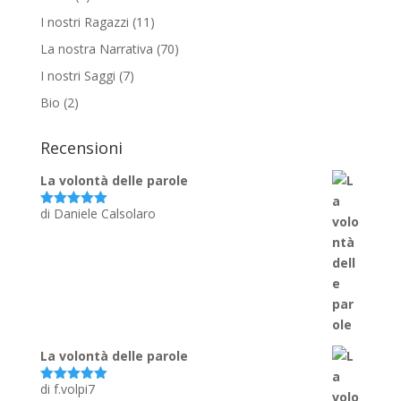
I nostri Ragazzi
(11)
La nostra Narrativa
(70)
I nostri Saggi
(7)
Bio
(2)
Recensioni
La volontà delle parole
di Daniele Calsolaro
Valutato
5
su 5
La volontà delle parole
di f.volpi7
Valutato
5