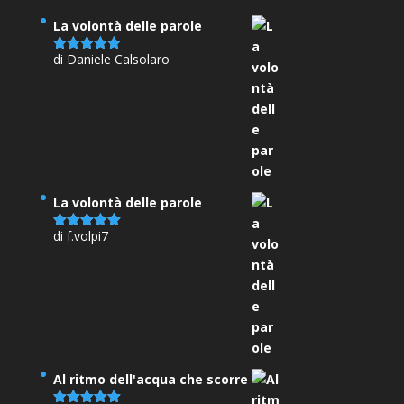
La volontà delle parole
di Daniele Calsolaro
Valutato
5
su 5
La volontà delle parole
di f.volpi7
Valutato
5
su 5
Al ritmo dell'acqua che scorre