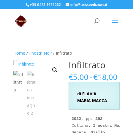
+39 0425 1666262
info@ciesseedizioni.it
Home
/
I nostri Noir
/ Infiltrato
Infiltrato
Fasc
€
5,00
-
€
18,00
di
prez
di FLAVIA
da
MARIA MACCA
€5,
a
€18
2022
, pp. 
292
Collana: 
I nostri Noir
Genere: 
Giallo