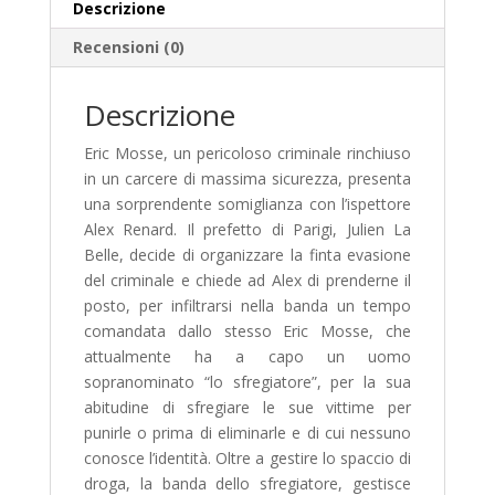
t
r
A
a
y
di
Descrizione
k
p
m
Li
vi
Recensioni (0)
p
n
di
k
Descrizione
Eric Mosse, un pericoloso criminale rinchiuso
in un carcere di massima sicurezza, presenta
una sorprendente somiglianza con l’ispettore
Alex Renard. Il prefetto di Parigi, Julien La
Belle, decide di organizzare la finta evasione
del criminale e chiede ad Alex di prenderne il
posto, per infiltrarsi nella banda un tempo
comandata dallo stesso Eric Mosse, che
attualmente ha a capo un uomo
sopranominato “lo sfregiatore”, per la sua
abitudine di sfregiare le sue vittime per
punirle o prima di eliminarle e di cui nessuno
conosce l’identità. Oltre a gestire lo spaccio di
droga, la banda dello sfregiatore, gestisce