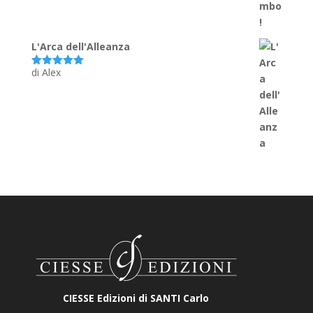
L'Arca dell'Alleanza
di Alex
Valutato
5
su 5
CIESSE Edizioni di SANTI Carlo