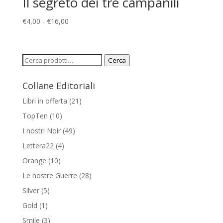
Il segreto dei tre campanili
a
€12,00
Fascia
€
4,00
-
€
16,00
di
prezzo:
da
Cerca:
Cerca
€4,00
a
Collane Editoriali
€16,00
Libri in offerta
(21)
TopTen
(10)
I nostri Noir
(49)
Lettera22
(4)
Orange
(10)
Le nostre Guerre
(28)
Silver
(5)
Gold
(1)
Smile
(3)