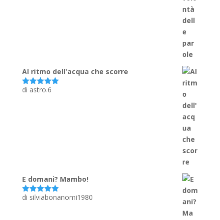
su 5
Al ritmo dell'acqua che scorre
di astro.6
Valutato
5
su 5
E domani? Mambo!
di silviabonanomi1980
Valutato
5
su 5