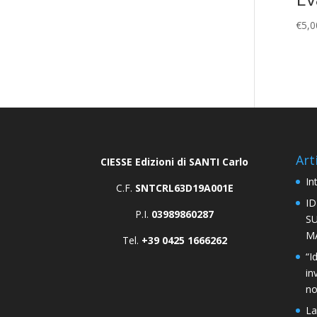
€
5,0
Art
CIESSE Edizioni di SANTI Carlo
In
C.F.
SNTCRL63D19A001E
I
P.I.
03989860287
S
M
Tel.
+39 0425 1666262
“I
in
n
La