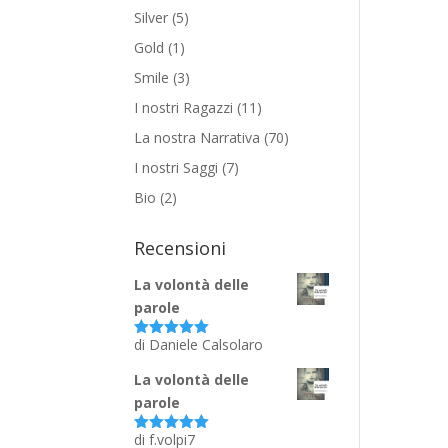
Silver
(5)
Gold
(1)
Smile
(3)
I nostri Ragazzi
(11)
La nostra Narrativa
(70)
I nostri Saggi
(7)
Bio
(2)
Recensioni
La volontà delle
parole
di Daniele Calsolaro
Valutato
5
su 5
La volontà delle
parole
di f.volpi7
Valutato
5