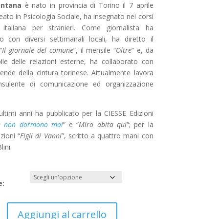
ontana
è nato in provincia di Torino il 7 aprile
ato in Psicologia Sociale, ha insegnato nei corsi
 italiana per stranieri. Come giornalista ha
to con diversi settimanali locali, ha diretto il
“
Il giornale del comune
”, il mensile “
Oltre
” e, da
ile delle relazioni esterne, ha collaborato con
iende della cintura torinese. Attualmente lavora
sulente di comunicazione ed organizzazione
ultimi anni ha pubblicato per la CIESSE Edizioni
e non dormono mai
” e “
Miro abita qui
“; per la
zioni “
Figli di Vanni
”, scritto a quattro mani con
ini.
e:
Aggiungi al carrello