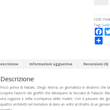
qui
quantità
COD:
Fon
Tag:
Giall
F
a
C
e
o
b
n
o
di
escrizione
Informazioni aggiuntive
Recensioni (0)
o
vi
k
Descrizione
di
Poco prima di Natale, Diego Morra, un giornalista in disarmo che la
scoprire l’autore dei graffiti che deturpano la facciata di Palazzo Mas
una ragazza e nella scomparsa della madre. Con il passare dei gi
quattro architetti nel tentativo di dare un volto al ritratto di un giova
piombo.