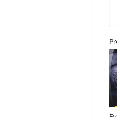
Pr
Ev