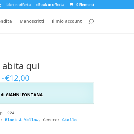
g
Libri in offerta
eBook in offerta
0 Elementi
endita
Manoscritti
Il mio account
 abita qui
Fascia
0
-
€
12,00
di
prezzo:
di GIANNI FONTANA
da
€4,00
a
p. 224

€12,00
: 
Black & Yellow
, Genere: 
Giallo