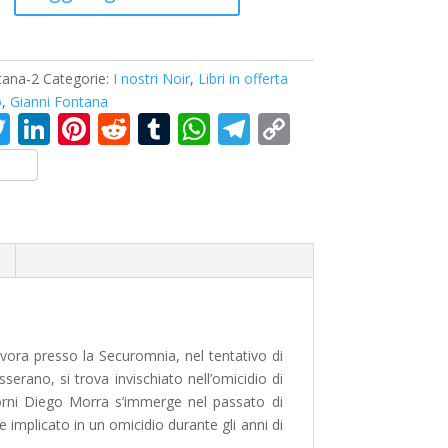
tana-2
Categorie:
I nostri Noir
,
Libri in offerta
o
,
Gianni Fontana
T
Li
Pi
R
T
W
T
C
c
w
n
nt
e
u
h
el
o
itt
k
er
d
m
at
e
p
er
e
e
di
bl
s
gr
y
dI
st
t
r
A
a
Li
n
p
m
n
p
k
vora presso la Securomnia, nel tentativo di
serano, si trova invischiato nell’omicidio di
orni Diego Morra s’immerge nel passato di
ne implicato in un omicidio durante gli anni di