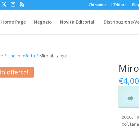
Chi siamo
L’Editore
Blo
Home Page
Negozio
Novità Editoriali
Distribuzione/V
e
/
Libri in offerta
/ Miro abita qui
Miro
In offerta!
€
4,0
2016, p
Collana