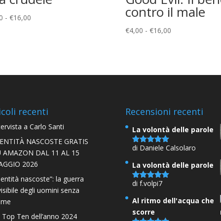
contro il male
Fascia
0
-
€
16,00
di
Fascia
€
4,00
-
€
16,00
prezzo:
di
da
prezzo:
€5,00
da
a
€4,00
€16,00
a
€16,00
icoli recenti
Recensioni recenti
tervista a Carlo Santi
La volontà delle parole
DENTITÀ NASCOSTE GRATIS
di Daniele Calsolaro
Valutato
5
U AMAZON DAL 11 AL 15
su 5
AGGIO 2026
La volontà delle parole
dentità nascoste”: la guerra
di f.volpi7
Valutato
5
visibile degli uomini senza
su 5
Al ritmo dell'acqua che
ome
scorre
 Top Ten dell’anno 2024