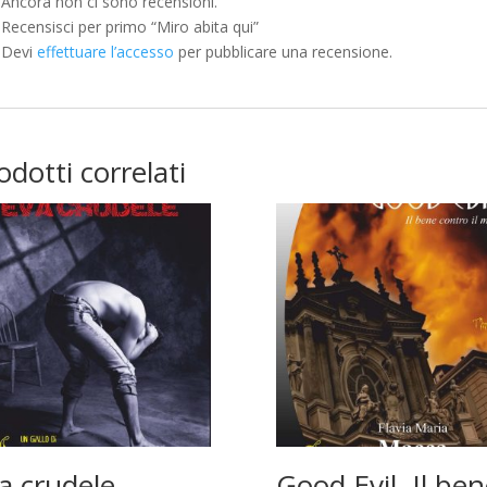
Ancora non ci sono recensioni.
Recensisci per primo “Miro abita qui”
Devi
effettuare l’accesso
per pubblicare una recensione.
odotti correlati
a crudele
Good Evil. Il be