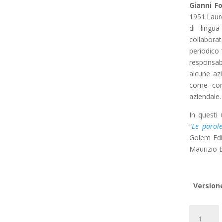
Gianni F
1951.Laure
di lingua
collabora
periodico 
responsab
alcune az
come con
aziendale.
In questi 
“
Le parol
Golem Edi
Maurizio Bl
Version
Miro
abita