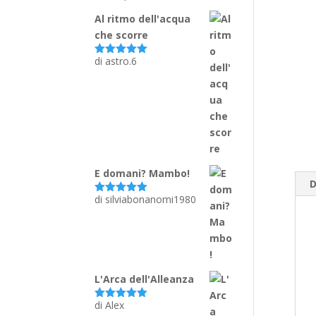
su 5
Al ritmo dell'acqua
che scorre
di astro.6
Valutato
5
su 5
E domani? Mambo!
D
di silviabonanomi1980
Valutato
5
su 5
L'Arca dell'Alleanza
di Alex
Valutato
5