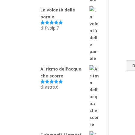
La volontà delle
parole
di f.volpi7
Valutato
5
su 5
D
Al ritmo dell'acqua
che scorre
di astro.6
Valutato
5
su 5
E domani? Mambo!