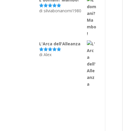
di silviabonanomi1980
Valutato
5
su 5
L'Arca dell'Alleanza
di Alex
Valutato
5
su 5