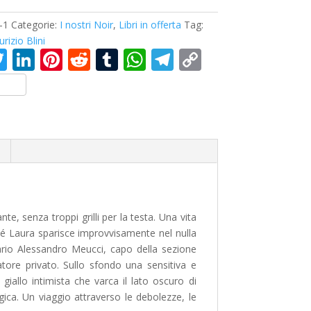
i-1
Categorie:
I nostri Noir
,
Libri in offerta
Tag:
rizio Blini
T
Li
Pi
R
T
W
T
C
c
w
n
nt
e
u
h
el
o
itt
k
er
d
m
at
e
p
er
e
e
di
bl
s
gr
y
dI
st
t
r
A
a
Li
n
p
m
n
p
k
e, senza troppi grilli per la testa. Una vita
é Laura sparisce improvvisamente nel nulla
io Alessandro Meucci, capo della sezione
atore privato. Sullo sfondo una sensitiva e
iallo intimista che varca il lato oscuro di
ogica. Un viaggio attraverso le debolezze, le