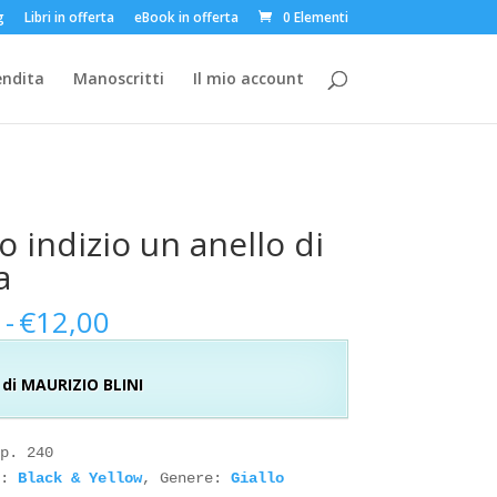
g
Libri in offerta
eBook in offerta
0 Elementi
endita
Manoscritti
Il mio account
o indizio un anello di
a
Fascia
0
-
€
12,00
di
prezzo:
di MAURIZIO BLINI
da
€5,00
a
p. 240

€12,00
: 
Black & Yellow
, Genere: 
Giallo