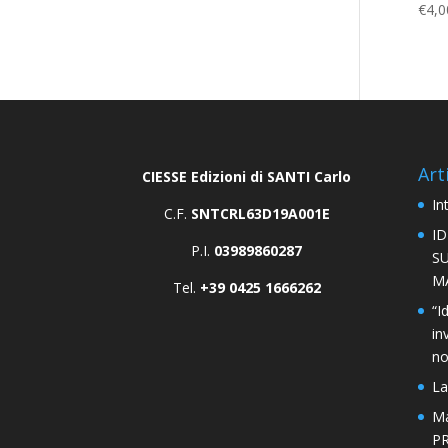
€
4,0
Art
CIESSE Edizioni di SANTI Carlo
In
C.F.
SNTCRL63D19A001E
I
P.I.
03989860287
S
M
Tel.
+39 0425 1666262
“I
in
n
La
Ma
PR