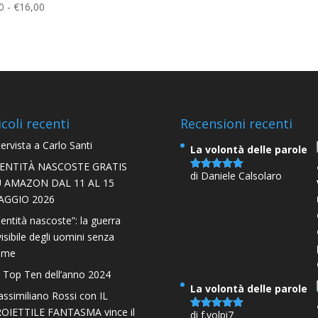
di
Fascia
0
-
€
16,00
prezzo:
di
da
prezzo:
€5,00
da
a
€4,00
€16,00
a
€16,00
icoli recenti
Recensioni recenti
tervista a Carlo Santi
La volontà delle parole
DENTITÀ NASCOSTE GRATIS
di Daniele Calsolaro
Valutato
5
U AMAZON DAL 11 AL 15
su 5
AGGIO 2026
dentità nascoste”: la guerra
visibile degli uomini senza
ome
 Top Ten dell’anno 2024
La volontà delle parole
ssimiliano Rossi con IL
OIETTILE FANTASMA vince il
di f.volpi7
Valutato
5