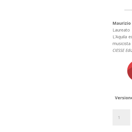
Maurizio 
Laureato 
L’Aquila e
musicista
CIESSE Edi
Version
Unico
indizio
un