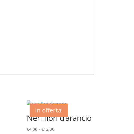
In offerta!
Neri fiori d’arancio
Fascia
€
4,00
-
€
12,00