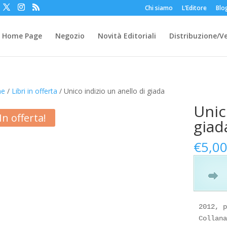
Chi siamo
L’Editore
Blo
Home Page
Negozio
Novità Editoriali
Distribuzione/V
e
/
Libri in offerta
/ Unico indizio un anello di giada
Unic
In offerta!
giad
€
5,0
2012, p
Collana