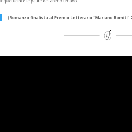
inquietudini e le paure dell’animo umano.
(Romanzo finalista al Premio Letterario “Mariano Romiti” 