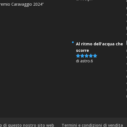
remio Caravaggio 2024”
su 5
Al ritmo dell'acqua che
scorre
di astro.6
Valutato
5
su 5
o di questo nostro sito web
Termini e condizioni di vendita