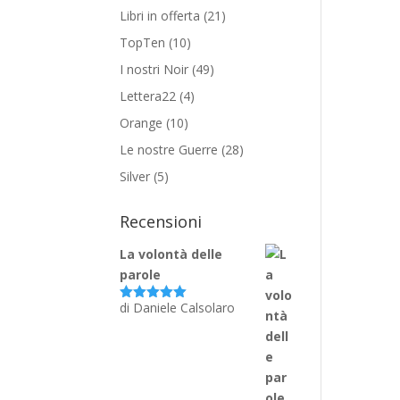
Libri in offerta
(21)
TopTen
(10)
I nostri Noir
(49)
Lettera22
(4)
Orange
(10)
Le nostre Guerre
(28)
Silver
(5)
Recensioni
La volontà delle
parole
di Daniele Calsolaro
Valutato
5
su 5