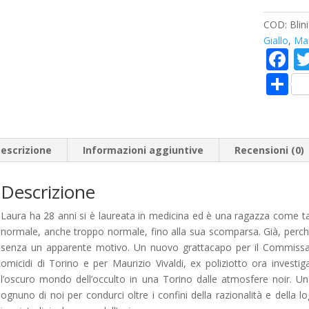
anello
di
COD:
Blin
giada
Giallo
,
Mau
quantità
F
a
C
e
o
b
n
o
di
escrizione
Informazioni aggiuntive
Recensioni (0)
o
vi
k
Descrizione
di
Laura ha 28 anni si è laureata in medicina ed è una ragazza come tant
normale, anche troppo normale, fino alla sua scomparsa. Già, perch
senza un apparente motivo. Un nuovo grattacapo per il Commissar
omicidi di Torino e per Maurizio Vivaldi, ex poliziotto ora investig
l’oscuro mondo dell’occulto in una Torino dalle atmosfere noir. Un g
ognuno di noi per condurci oltre i confini della razionalità e della l