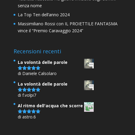
senza nome
La Top Ten dell’anno 2024
Massimiliano Rossi con IL PROIETTILE FANTASMA
vince il “Premio Caravaggio 2024”
Recensioni recenti
La volontà delle parole
di Daniele Calsolaro
Valutato
5
su 5
La volontà delle parole
di f.volpi7
Valutato
5
su 5
Al ritmo dell'acqua che scorre
di astro.6
Valutato
5
su 5