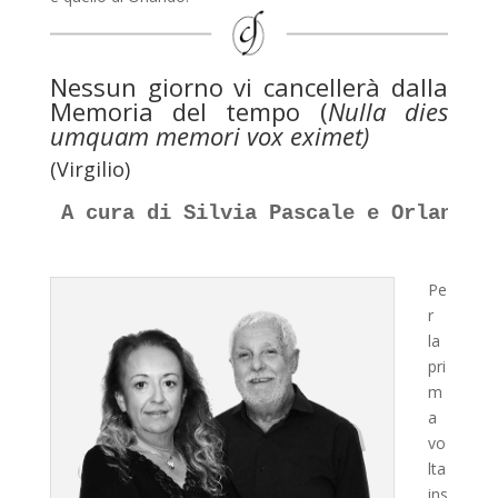
Nessun giorno vi cancellerà dalla
Memoria del tempo (
Nulla dies
umquam memori vox eximet)
(Virgilio)
A cura di Silvia Pascale e Orlando M
Pe
r
la
pri
m
a
vo
lta
ins