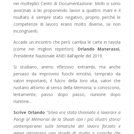
nei molteplici Centri di Documentazione. Molti si sono
avvicinati a lei proponendo lavori a quattro mani e il
risultato è sempre stato negativo, proprio perché le
competenze di lavoro erano molto diverse, se non
incongruenti.
Accade un incontro che però cambia le carte in tavola
(come nei migliori repertori):
Orlando Materassi
,
Presidente Nazionale ANEI dall’aprile del 2019.
Si studiano, animo riflessivo entrambi, ma anche
pervaso da improvvisi fuochi emotivi, temprato da
valori importanti, il fulcro della loro vita, valori che
ruotano attorno al senso della Memoria; si conoscono,
lentamente, passo dopo passo, riunione dopo
riunione…
Scrive Orlando
“
Silvia era stata chiamata a lavorare a
Parigi al Mémorial de la Shoah con i più illustri storici
contemporanei sulle tematiche del lavoro forzato e
aveva intrapreso una strada di studio e ricerche che