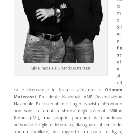
ie
m
e
Sil
vi
a
Pa
sc
al
Silvia Pascale e Orlando Materassi
e
,
st
ori
ca e ricercatrice in Italia e all’estero, e
Orlando
Materassi
, Presidente Nazionale ANEI (Associazione
Nazionale Ex Internati nei Lager Nazisti) affrontano
non solo la tematica storica degli Internati Militari
Italiani (IMI), ma proprio partendo dall’esperienza
personale di figlio di Internato, dialogano sul senso del
trauma familiare, del rapporto tra padre e figlio,