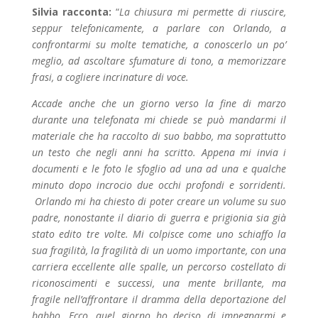
Silvia racconta:
“
La chiusura mi permette di riuscire,
seppur telefonicamente, a parlare con Orlando, a
confrontarmi su molte tematiche, a conoscerlo un po’
meglio, ad ascoltare sfumature di tono, a memorizzare
frasi, a cogliere incrinature di voce.
Accade anche che un giorno verso la fine di marzo
durante una telefonata mi chiede se può mandarmi il
materiale che ha raccolto di suo babbo, ma soprattutto
un testo che negli anni ha scritto. Appena mi invia i
documenti e le foto le sfoglio ad una ad una e qualche
minuto dopo incrocio due occhi profondi e sorridenti.
Orlando mi ha chiesto di poter creare un volume su suo
padre, nonostante il diario di guerra e prigionia sia già
stato edito tre volte. Mi colpisce come uno schiaffo la
sua fragilità, la fragilità di un uomo importante, con una
carriera eccellente alle spalle, un percorso costellato di
riconoscimenti e successi, una mente brillante, ma
fragile nell’affrontare il dramma della deportazione del
babbo. Ecco, quel giorno ho deciso di impegnarmi e