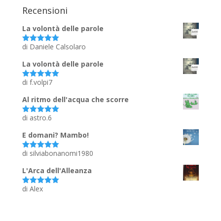
Recensioni
La volontà delle parole
di Daniele Calsolaro
Valutato
5
su 5
La volontà delle parole
di f.volpi7
Valutato
5
su 5
Al ritmo dell'acqua che scorre
di astro.6
Valutato
5
su 5
E domani? Mambo!
di silviabonanomi1980
Valutato
5
su 5
L'Arca dell'Alleanza
di Alex
Valutato
5
su 5