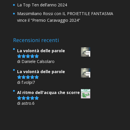
La Top Ten dell’anno 2024
Massimiliano Rossi con IL PROIETTILE FANTASMA
vince il “Premio Caravaggio 2024”
Recensioni recenti
La volontà delle parole
di Daniele Calsolaro
Valutato
5
su 5
La volontà delle parole
di f.volpi7
Valutato
5
su 5
Al ritmo dell'acqua che scorre
di astro.6
Valutato
5
su 5