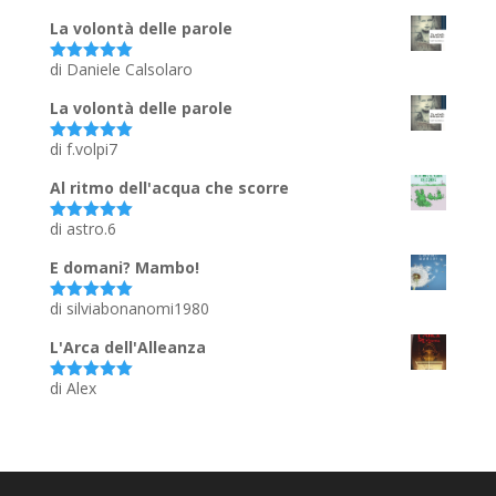
La volontà delle parole
di Daniele Calsolaro
Valutato
5
su 5
La volontà delle parole
di f.volpi7
Valutato
5
su 5
Al ritmo dell'acqua che scorre
di astro.6
Valutato
5
su 5
E domani? Mambo!
di silviabonanomi1980
Valutato
5
su 5
L'Arca dell'Alleanza
di Alex
Valutato
5
su 5