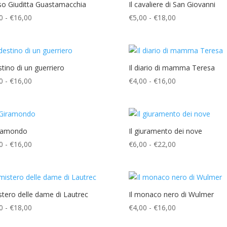
€4,00
€6,00
aso Giuditta Guastamacchia
Il cavaliere di San Giovanni
a
a
Fascia
Fascia
0
-
€
16,00
€
5,00
-
€
18,00
€16,00
€20,00
di
di
prezzo:
prezzo:
da
da
€4,00
€5,00
estino di un guerriero
Il diario di mamma Teresa
a
a
Fascia
Fascia
0
-
€
16,00
€
4,00
-
€
16,00
€16,00
€18,00
di
di
prezzo:
prezzo:
da
da
€4,00
€4,00
iramondo
Il giuramento dei nove
a
a
Fascia
Fascia
0
-
€
16,00
€
6,00
-
€
22,00
€16,00
€16,00
di
di
prezzo:
prezzo:
da
da
€4,00
€6,00
istero delle dame di Lautrec
Il monaco nero di Wulmer
a
a
Fascia
Fascia
0
-
€
18,00
€
4,00
-
€
16,00
€16,00
€22,00
di
di