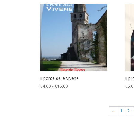
prezzo:
da
€4,00
a
€15,00
Il ponte delle Vivene
Il p
Fascia
€
4,00
-
€
15,00
€
5,0
di
prezzo:
da
←
1
2
€4,00
a
€15,00