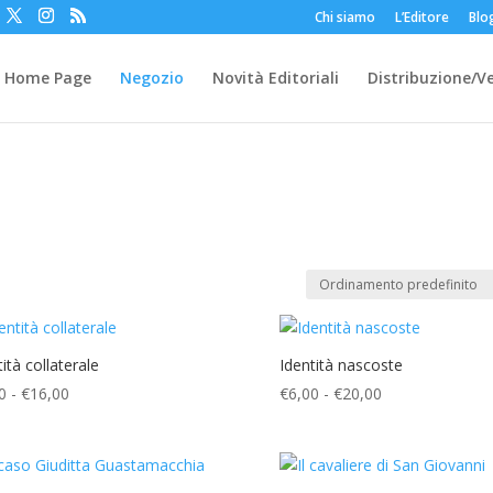
Chi siamo
L’Editore
Blo
Home Page
Negozio
Novità Editoriali
Distribuzione/V
ità collaterale
Identità nascoste
Fascia
Fascia
0
-
€
16,00
€
6,00
-
€
20,00
di
di
prezzo:
prezzo:
da
da