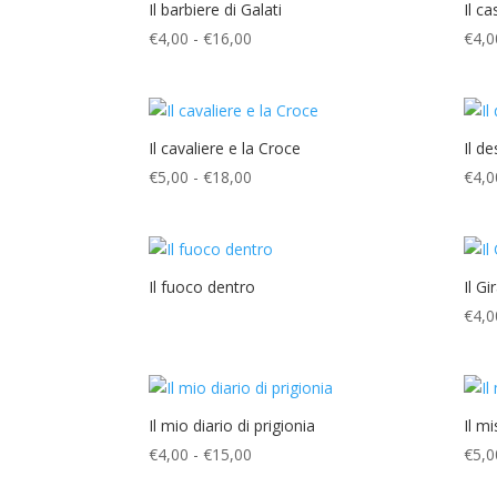
€4,00
Il barbiere di Galati
Il c
a
Fascia
€
4,00
-
€
16,00
€
4,0
€10,00
di
prezzo:
da
€4,00
Il cavaliere e la Croce
Il d
a
Fascia
€
5,00
-
€
18,00
€
4,0
€16,00
di
prezzo:
da
€5,00
Il fuoco dentro
Il G
a
€
4,0
€18,00
Il mio diario di prigionia
Il m
Fascia
€
4,00
-
€
15,00
€
5,0
di