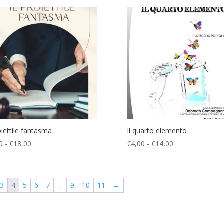
prezzo:
prezzo:
da
da
€5,00
€4,00
a
a
€18,00
€16,00
roiettile fantasma
Il quarto elemento
Fascia
Fascia
0
-
€
18,00
€
4,00
-
€
14,00
di
di
prezzo:
prezzo:
da
da
3
4
5
6
7
…
9
10
11
→
€5,00
€4,00
a
a
€18,00
€14,00