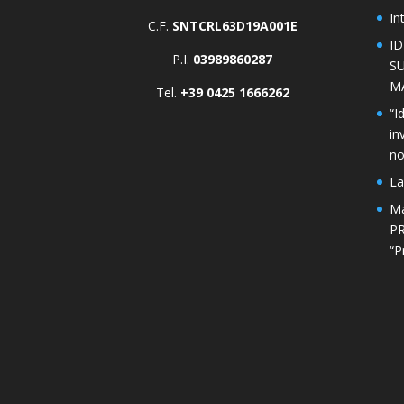
In
C.F.
SNTCRL63D19A001E
I
P.I.
03989860287
S
M
Tel.
+39 0425 1666262
“I
in
n
La
Ma
PR
“P