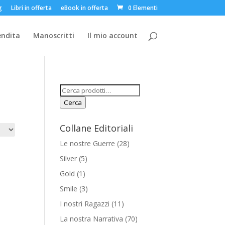
g
Libri in offerta
eBook in offerta
0 Elementi
endita
Manoscritti
Il mio account
Cerca:
Cerca
Collane Editoriali
Le nostre Guerre
(28)
Silver
(5)
Gold
(1)
Smile
(3)
I nostri Ragazzi
(11)
La nostra Narrativa
(70)