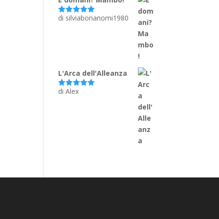
di silviabonanomi1980
Valutato
5
su 5
L'Arca dell'Alleanza
di Alex
Valutato
5
su 5