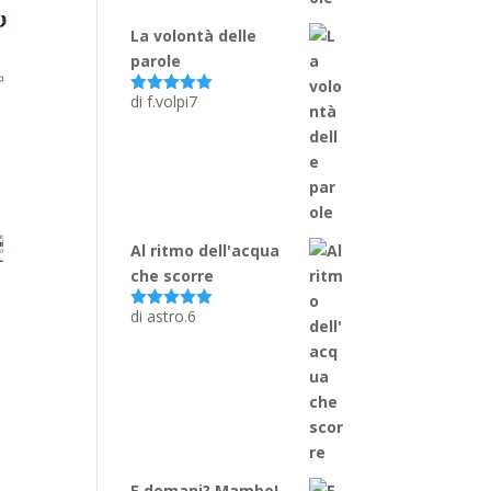
La volontà delle
parole
di f.volpi7
Valutato
5
su 5
Al ritmo dell'acqua
che scorre
di astro.6
Valutato
5
su 5
E domani? Mambo!