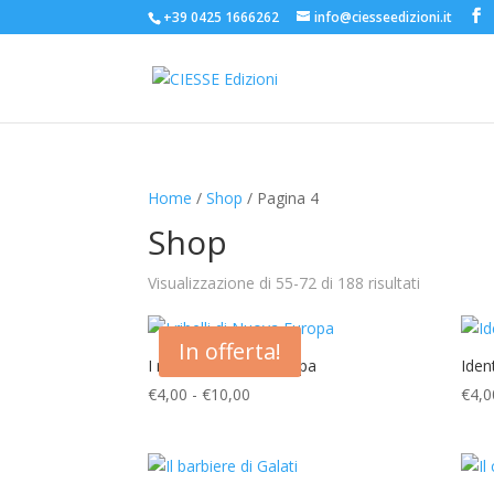
+39 0425 1666262
info@ciesseedizioni.it
Home
/
Shop
/ Pagina 4
Shop
Visualizzazione di 55-72 di 188 risultati
In offerta!
I ribelli di Nuova Europa
Ident
Fascia
€
4,00
-
€
10,00
€
4,0
di
prezzo:
da