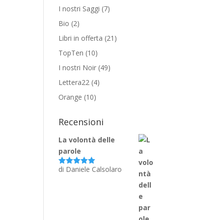
I nostri Saggi
(7)
Bio
(2)
Libri in offerta
(21)
TopTen
(10)
I nostri Noir
(49)
Lettera22
(4)
Orange
(10)
Recensioni
La volontà delle
parole
di Daniele Calsolaro
Valutato
5
su 5