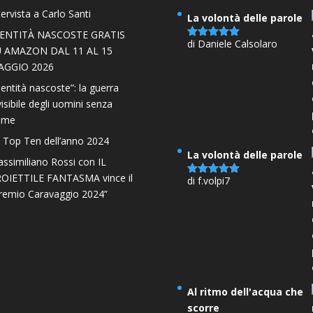
tervista a Carlo Santi
La volontà delle parole
DENTITÀ NASCOSTE GRATIS
di Daniele Calsolaro
Valutato
5
U AMAZON DAL 11 AL 15
su 5
AGGIO 2026
dentità nascoste”: la guerra
visibile degli uomini senza
ome
 Top Ten dell’anno 2024
La volontà delle parole
ssimiliano Rossi con IL
OIETTILE FANTASMA vince il
di f.volpi7
Valutato
5
remio Caravaggio 2024”
su 5
Al ritmo dell'acqua che
scorre