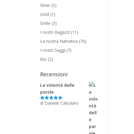
Silver
(5)
Gold
(1)
Smile
(3)
I nostri Ragazzi
(11)
La nostra Narrativa
(70)
I nostri Saggi
(7)
Bio
(2)
Recensioni
La volontà delle
parole
di Daniele Calsolaro
Valutato
5
su 5