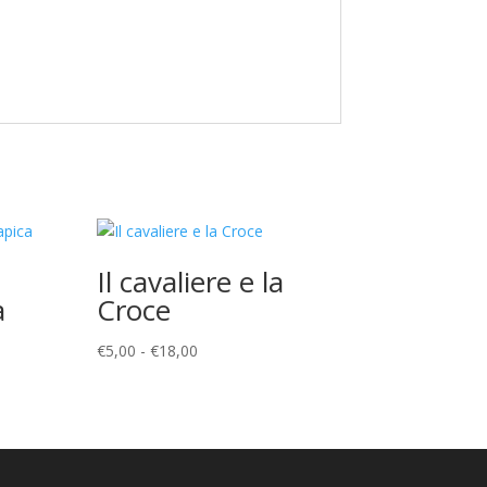
Il cavaliere e la
a
Croce
Fascia
€
5,00
-
€
18,00
di
prezzo:
da
€5,00
a