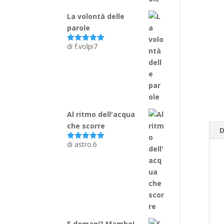
La volontà delle
parole
di f.volpi7
Valutato
5
su 5
Al ritmo dell'acqua
che scorre
D
di astro.6
Valutato
5
su 5
E domani? Mambo!