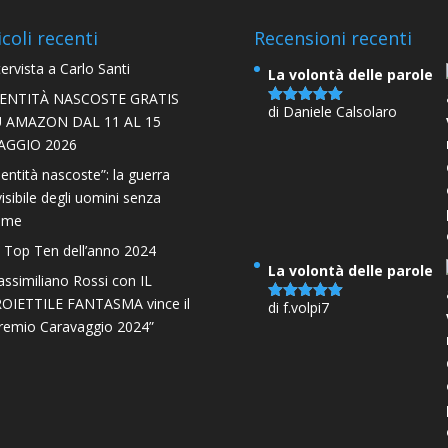
€16,00
icoli recenti
Recensioni recenti
tervista a Carlo Santi
La volontà delle parole
DENTITÀ NASCOSTE GRATIS
di Daniele Calsolaro
Valutato
5
U AMAZON DAL 11 AL 15
su 5
AGGIO 2026
dentità nascoste”: la guerra
visibile degli uomini senza
ome
 Top Ten dell’anno 2024
La volontà delle parole
ssimiliano Rossi con IL
OIETTILE FANTASMA vince il
di f.volpi7
Valutato
5
remio Caravaggio 2024”
su 5