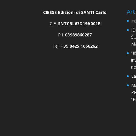
Art
CIESSE Edizioni di SANTI Carlo
In
C.F.
SNTCRL63D19A001E
I
P.I.
03989860287
S
M
Tel.
+39 0425 1666262
“I
in
n
La
Ma
PR
“P