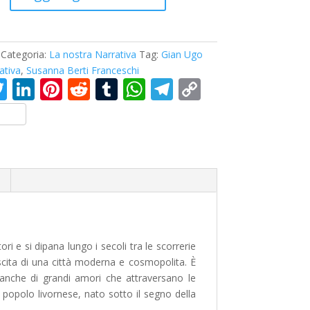
Categoria:
La nostra Narrativa
Tag:
Gian Ugo
ativa
,
Susanna Berti Franceschi
T
Li
Pi
R
T
W
T
C
c
w
n
nt
e
u
h
el
o
itt
k
er
d
m
at
e
p
er
e
e
di
bl
s
gr
y
dI
st
t
r
A
a
Li
n
p
m
n
p
k
ri e si dipana lungo i secoli tra le scorrerie
scita di una città moderna e cosmopolita. È
e anche di grandi amori che attraversano le
 popolo livornese, nato sotto il segno della