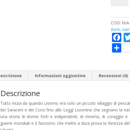
COD:
N/A
Berti
,
narr
F
a
C
e
o
b
n
o
di
escrizione
Informazioni aggiuntive
Recensioni (0)
o
vi
k
Descrizione
di
Tutto inizia da quando Livorno era solo un piccolo villaggio di pescato
dei Saraceni e dei Corsi fino alle Leggi Livornine che segnano la na
una storia di donne forti e indipendenti, di miseria, di coraggio 
guerre mondiali e il fascismo che mette a dura prova la fierezza del
Libertà.