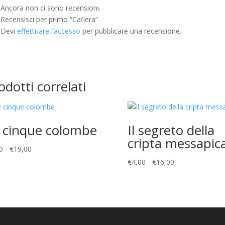
Ancora non ci sono recensioni.
Recensisci per primo “Cafiera”
Devi
effettuare l’accesso
per pubblicare una recensione.
odotti correlati
 cinque colombe
Il segreto della
cripta messapic
Fascia
0
-
€
19,00
di
Fascia
€
4,00
-
€
16,00
prezzo:
di
da
prezzo:
€5,00
da
a
€4,00
€19,00
a