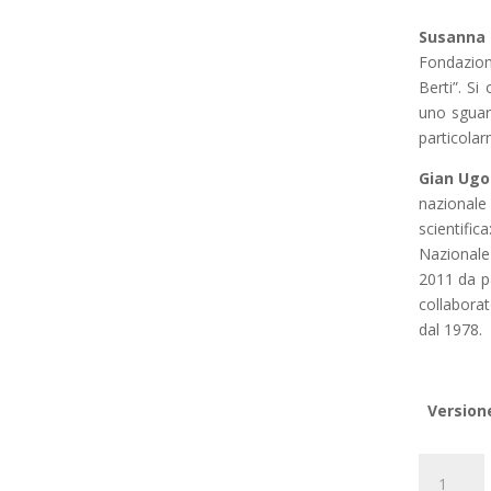
Susanna
Fondazion
Berti”. Si
uno sguar
particolar
Gian Ugo 
nazional
scientif
Nazionale
2011 da pa
collabora
dal 1978.
Version
Cafiera
quantità