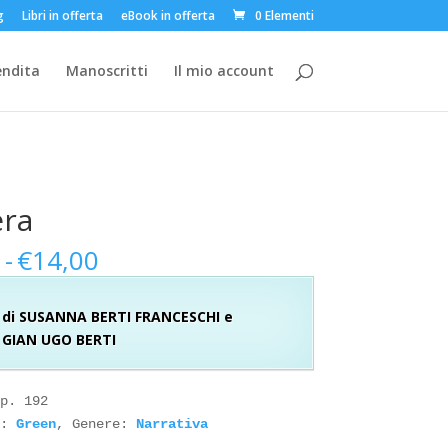
g
Libri in offerta
eBook in offerta
0 Elementi
endita
Manoscritti
Il mio account
era
Fascia
0
-
€
14,00
di
prezzo:
di SUSANNA BERTI FRANCESCHI e
da
GIAN UGO BERTI
€4,00
a
€14,00
p. 192

: 
Green
, Genere: 
Narrativa