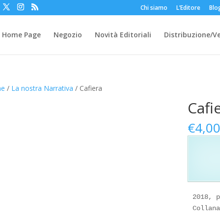
Chi siamo
L’Editore
Blo
Home Page
Negozio
Novità Editoriali
Distribuzione/V
e
/
La nostra Narrativa
/ Cafiera
Cafi
€
4,0
2018, p
Collana