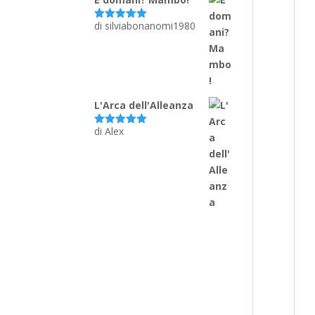
di silviabonanomi1980
Valutato
5
su 5
L'Arca dell'Alleanza
di Alex
Valutato
5
su 5