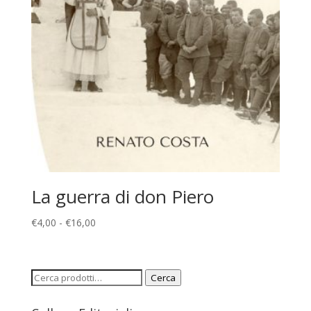
La guerra di don Piero
Fascia
€
4,00
-
€
16,00
di
prezzo:
da
Cerca:
Cerca
€4,00
a