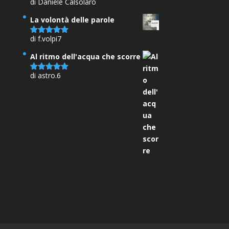
di Daniele Calsolaro
Valutato
5
su 5
La volontà delle parole
di f.volpi7
Valutato
5
su 5
Al ritmo dell'acqua che scorre
di astro.6
Valutato
5
su 5