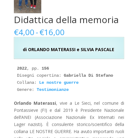
Didattica della memoria
Fascia
€
4,00
-
€
16,00
di
prezzo:
di ORLANDO MATERASSI e SILVIA PASCALE
da
€4,00
a
2022
, pp. 
156
€16,00
Disegni copertina: 
Gabriella Di Stefano
Collana: 
Le nostre guerre
Genere: 
Orlando Materassi
, vive a Le Sieci, nel comune di
Pontassieve (FI) e dal 2019 è Presidente Nazionale
dell’ANEI (Associazione Nazionale Ex Internati nei
Lager nazisti). È consulente storico/scientifico della
collana LE NOSTRE GUERRE. Ha avuto importanti ruoli