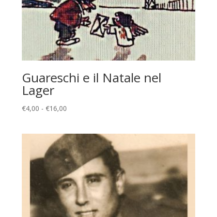
Guareschi e il Natale nel
Lager
Fascia
€
4,00
-
€
16,00
di
prezzo:
da
€4,00
a
€16,00