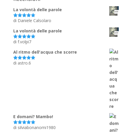
La volontà delle parole
di Daniele Calsolaro
Valutato
5
su 5
La volontà delle parole
di f.volpi7
Valutato
5
su 5
Al ritmo dell'acqua che scorre
di astro.6
Valutato
5
su 5
E domani? Mambo!
di silviabonanomi1980
Valutato
5