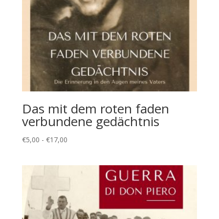
Das mit dem roten faden
verbundene gedächtnis
Fascia
€
5,00
-
€
17,00
di
prezzo:
da
€5,00
a
€17,00