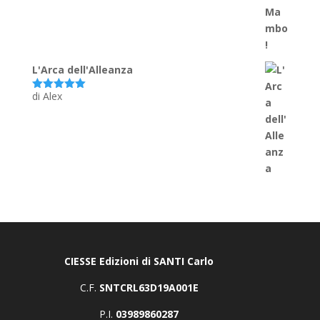
su 5
L'Arca dell'Alleanza
di Alex
Valutato
5
su 5
CIESSE Edizioni di SANTI Carlo
C.F.
SNTCRL63D19A001E
P.I.
03989860287