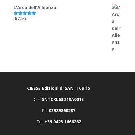
L'Arca dell'Alleanza
di Alex
Valutato
5
su 5
CIESSE Edizioni di SANTI Carlo
C.F.
SNTCRL63D19A001E
P.I.
03989860287
Tel.
+39 0425 1666262