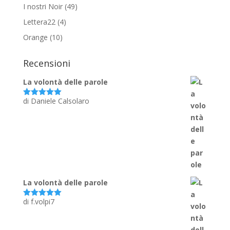
I nostri Noir
(49)
Lettera22
(4)
Orange
(10)
Recensioni
La volontà delle parole
di Daniele Calsolaro
Valutato
5
su 5
La volontà delle parole
di f.volpi7
Valutato
5
su 5