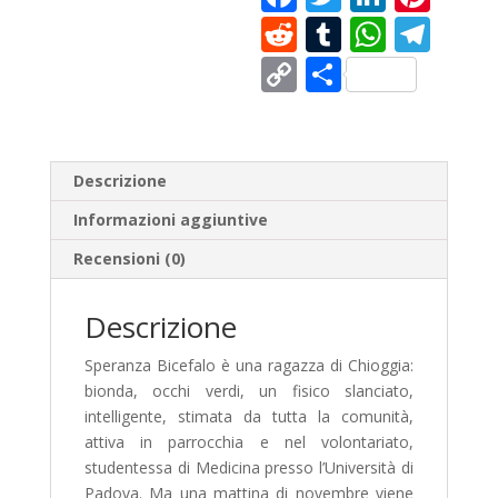
ac
w
n
nt
R
T
W
T
e
itt
k
er
e
u
h
el
C
C
b
er
e
e
d
m
at
e
o
o
o
dI
st
di
bl
s
gr
p
n
o
n
t
r
A
a
y
di
Descrizione
k
p
m
Li
vi
Informazioni aggiuntive
p
n
di
Recensioni (0)
k
Descrizione
Speranza Bicefalo è una ragazza di Chioggia:
bionda, occhi verdi, un fisico slanciato,
intelligente, stimata da tutta la comunità,
attiva in parrocchia e nel volontariato,
studentessa di Medicina presso l’Università di
Padova. Ma una mattina di novembre viene