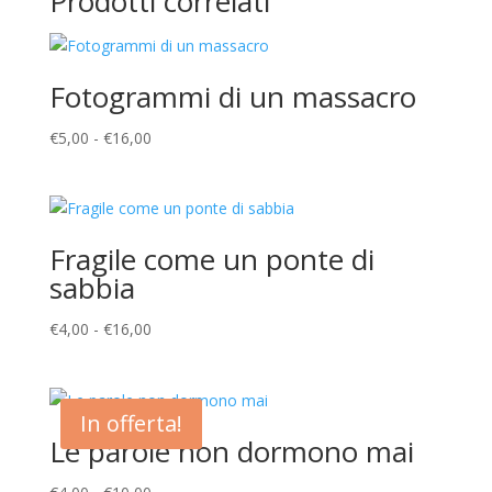
Prodotti correlati
Fotogrammi di un massacro
Fascia
€
5,00
-
€
16,00
di
prezzo:
da
€5,00
Fragile come un ponte di
a
sabbia
€16,00
Fascia
€
4,00
-
€
16,00
di
prezzo:
da
In offerta!
€4,00
Le parole non dormono mai
a
€16,00
Fascia