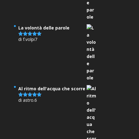
La volontà delle parole
di f.volpi7
Valutato
5
su 5
Al ritmo dell'acqua che scorre
di astro.6
Valutato
5
su 5