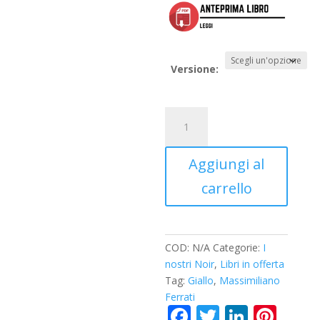
Versione:
La
nebbia
nell'Anima
Aggiungi al
quantità
carrello
COD:
N/A
Categorie:
I
nostri Noir
,
Libri in offerta
Tag:
Giallo
,
Massimiliano
Ferrati
F
T
Li
Pi