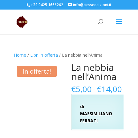
+39 0425 1666262
info@ciesseedizioni.it
Home
/
Libri in offerta
/ La nebbia nell’Anima
La nebbia
In offerta!
nell’Anima
Fasc
€
5,00
-
€
14,00
di
prez
di
da
MASSIMILIANO
€5,
FERRATI
a
€14