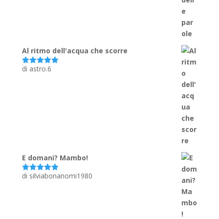
Al ritmo dell'acqua che scorre
di astro.6
Valutato
5
su 5
E domani? Mambo!
di silviabonanomi1980
Valutato
5
su 5