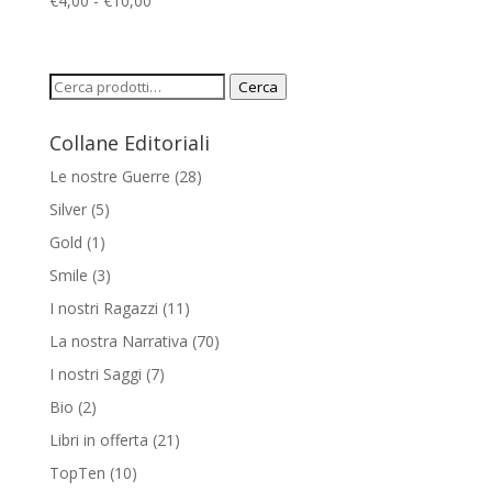
€
4,00
-
€
10,00
di
prezzo:
da
Cerca:
Cerca
€4,00
a
Collane Editoriali
€10,00
Le nostre Guerre
(28)
Silver
(5)
Gold
(1)
Smile
(3)
I nostri Ragazzi
(11)
La nostra Narrativa
(70)
I nostri Saggi
(7)
Bio
(2)
Libri in offerta
(21)
TopTen
(10)